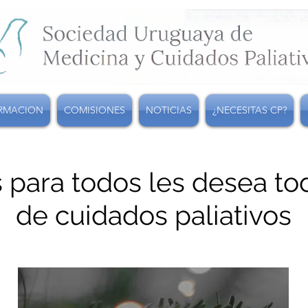
RMACION
COMISIONES
NOTICIAS
¿NECESITAS CP?
as para todos les desea to
de cuidados paliativos