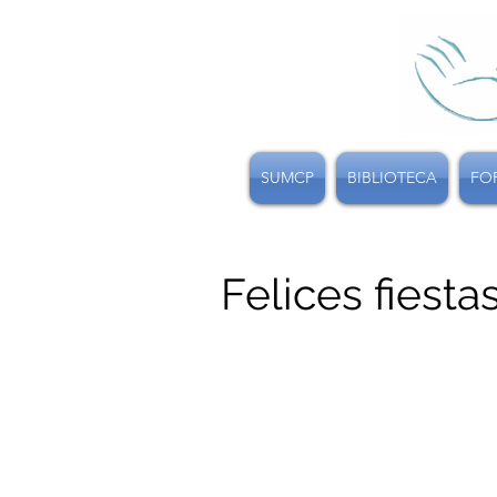
SUMCP
BIBLIOTECA
FO
Felices fiest